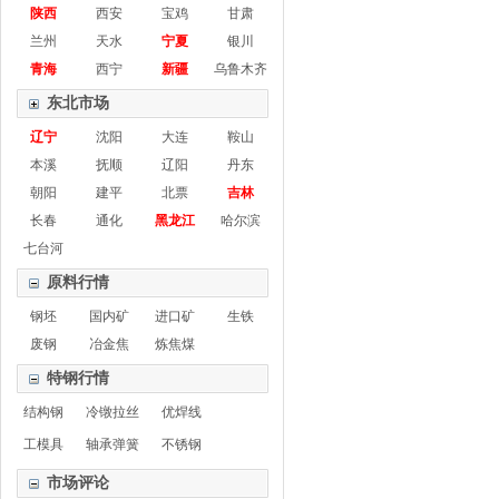
陕西
西安
宝鸡
甘肃
兰州
天水
宁夏
银川
青海
西宁
新疆
乌鲁木齐
东北市场
辽宁
沈阳
大连
鞍山
本溪
抚顺
辽阳
丹东
朝阳
建平
北票
吉林
长春
通化
黑龙江
哈尔滨
七台河
原料行情
钢坯
国内矿
进口矿
生铁
废钢
冶金焦
炼焦煤
特钢行情
结构钢
冷镦拉丝
优焊线
工模具
轴承弹簧
不锈钢
市场评论