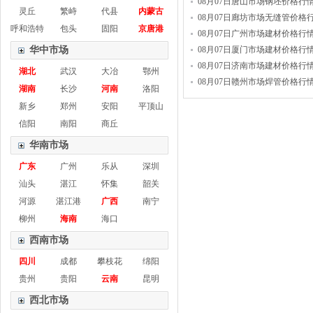
08月07日唐山市场钢坯价格行
灵丘
繁峙
代县
内蒙古
08月07日廊坊市场无缝管价格
呼和浩特
包头
固阳
京唐港
08月07日广州市场建材价格行
华中市场
08月07日厦门市场建材价格行
08月07日济南市场建材价格行
湖北
武汉
大冶
鄂州
08月07日赣州市场焊管价格行
湖南
长沙
河南
洛阳
新乡
郑州
安阳
平顶山
信阳
南阳
商丘
华南市场
广东
广州
乐从
深圳
汕头
湛江
怀集
韶关
河源
湛江港
广西
南宁
柳州
海南
海口
西南市场
四川
成都
攀枝花
绵阳
贵州
贵阳
云南
昆明
西北市场