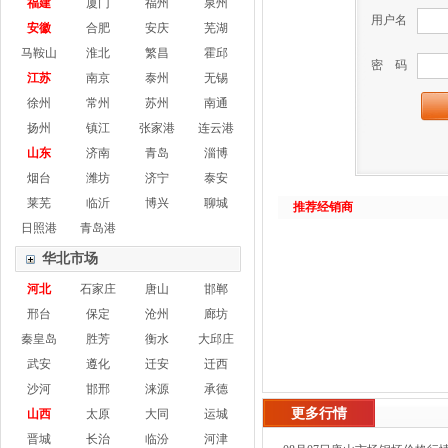
福建
厦门
福州
泉州
用户名
安徽
合肥
安庆
芜湖
马鞍山
淮北
繁昌
霍邱
密 码
江苏
南京
泰州
无锡
徐州
常州
苏州
南通
扬州
镇江
张家港
连云港
山东
济南
青岛
淄博
烟台
潍坊
济宁
泰安
莱芜
临沂
博兴
聊城
推荐经销商
日照港
青岛港
华北市场
河北
石家庄
唐山
邯郸
邢台
保定
沧州
廊坊
秦皇岛
胜芳
衡水
大邱庄
武安
遵化
迁安
迁西
沙河
邯邢
涞源
承德
更多行情
山西
太原
大同
运城
晋城
长治
临汾
河津