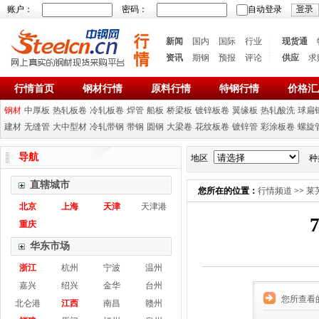
账户：
密码：
自动登录
新闻
国内
国际
行业
现货通
资讯
期钢
预报
评论
供应
求
行情首页
钢材行情
原料行情
特钢行情
价格汇
钢材
中厚板
热轧板卷
冷轧板卷
焊管
船板
桥梁板
镀锌板卷
翼缘板
热轧酸洗
球扁
建材
无缝管
大中型材
冷轧带钢
带钢
圆钢
大梁卷
花纹板卷
镀锌管
彩涂板卷
螺旋
导航
地区
种
直辖城市
您所在的位置：
行情频道
>>
莱
北京
上海
天津
天津港
重庆
华东市场
浙江
杭州
宁波
温州
嘉兴
绍兴
金华
台州
您所查看
北仑港
江西
南昌
赣州