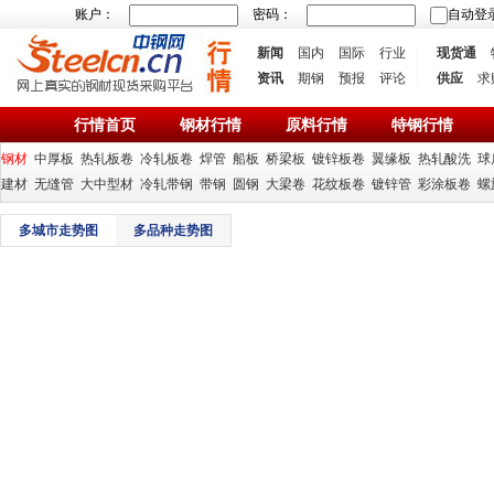
账户：
密码：
自动登
新闻
国内
国际
行业
现货通
资讯
期钢
预报
评论
供应
求
行情首页
钢材行情
原料行情
特钢行情
钢材
中厚板
热轧板卷
冷轧板卷
焊管
船板
桥梁板
镀锌板卷
翼缘板
热轧酸洗
球
建材
无缝管
大中型材
冷轧带钢
带钢
圆钢
大梁卷
花纹板卷
镀锌管
彩涂板卷
螺
多城市走势图
多品种走势图