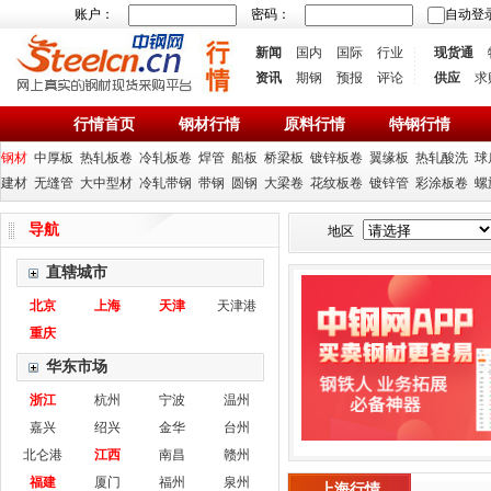
账户：
密码：
自动登
新闻
国内
国际
行业
现货通
资讯
期钢
预报
评论
供应
求
行情首页
钢材行情
原料行情
特钢行情
钢材
中厚板
热轧板卷
冷轧板卷
焊管
船板
桥梁板
镀锌板卷
翼缘板
热轧酸洗
球
建材
无缝管
大中型材
冷轧带钢
带钢
圆钢
大梁卷
花纹板卷
镀锌管
彩涂板卷
螺
导航
地区
直辖城市
北京
上海
天津
天津港
重庆
华东市场
浙江
杭州
宁波
温州
嘉兴
绍兴
金华
台州
北仑港
江西
南昌
赣州
福建
厦门
福州
泉州
上海行情