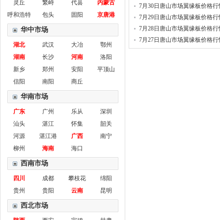
灵丘
繁峙
代县
内蒙古
7月30日唐山市场翼缘板价格行
呼和浩特
包头
固阳
京唐港
7月29日唐山市场翼缘板价格行
7月28日唐山市场翼缘板价格行
华中市场
7月27日唐山市场翼缘板价格行
湖北
武汉
大冶
鄂州
湖南
长沙
河南
洛阳
新乡
郑州
安阳
平顶山
信阳
南阳
商丘
华南市场
广东
广州
乐从
深圳
汕头
湛江
怀集
韶关
河源
湛江港
广西
南宁
柳州
海南
海口
西南市场
四川
成都
攀枝花
绵阳
贵州
贵阳
云南
昆明
西北市场