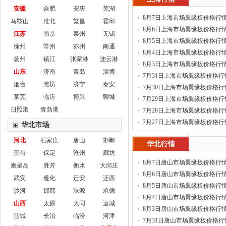
安徽
合肥
安庆
芜湖
8月7日上海市场翼缘板价格行
马鞍山
淮北
繁昌
霍邱
8月6日上海市场翼缘板价格行
江苏
南京
泰州
无锡
8月5日上海市场翼缘板价格行
徐州
常州
苏州
南通
8月4日上海市场翼缘板价格行
扬州
镇江
张家港
连云港
8月3日上海市场翼缘板价格行
山东
济南
青岛
淄博
7月31日上海市场翼缘板价格行
烟台
潍坊
济宁
泰安
7月30日上海市场翼缘板价格行
莱芜
临沂
博兴
聊城
7月29日上海市场翼缘板价格行
日照港
青岛港
7月28日上海市场翼缘板价格行
7月27日上海市场翼缘板价格行
华北市场
河北
石家庄
唐山
邯郸
华北行情
邢台
保定
沧州
廊坊
8月7日唐山市场翼缘板价格行
秦皇岛
胜芳
衡水
大邱庄
8月6日唐山市场翼缘板价格行
武安
遵化
迁安
迁西
8月5日唐山市场翼缘板价格行
沙河
邯邢
涞源
承德
8月4日唐山市场翼缘板价格行
山西
太原
大同
运城
8月3日唐山市场翼缘板价格行
晋城
长治
临汾
河津
7月31日唐山市场翼缘板价格行