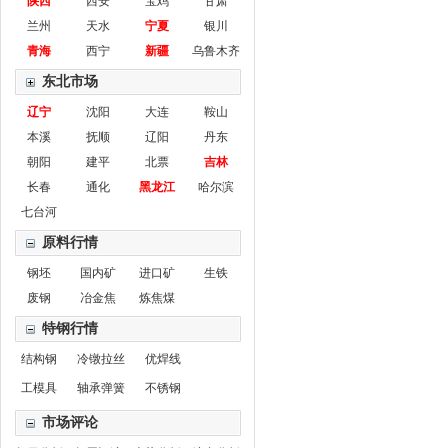
陕西
西安
宝鸡
甘肃
兰州
天水
宁夏
银川
青海
西宁
新疆
乌鲁木齐
东北市场
辽宁
沈阳
大连
鞍山
本溪
抚顺
辽阳
丹东
朝阳
建平
北票
吉林
长春
通化
黑龙江
哈尔滨
七台河
原料行情
钢坯
国内矿
进口矿
生铁
废钢
冶金焦
炼焦煤
特钢行情
结构钢
冷镦拉丝
优焊线
工模具
轴承弹簧
不锈钢
市场评论