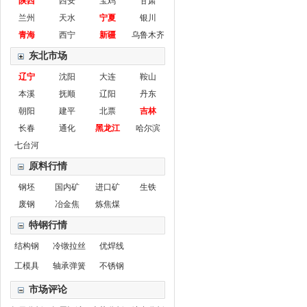
陕西
西安
宝鸡
甘肃
兰州
天水
宁夏
银川
青海
西宁
新疆
乌鲁木齐
东北市场
辽宁
沈阳
大连
鞍山
本溪
抚顺
辽阳
丹东
朝阳
建平
北票
吉林
长春
通化
黑龙江
哈尔滨
七台河
原料行情
钢坯
国内矿
进口矿
生铁
废钢
冶金焦
炼焦煤
特钢行情
结构钢
冷镦拉丝
优焊线
工模具
轴承弹簧
不锈钢
市场评论