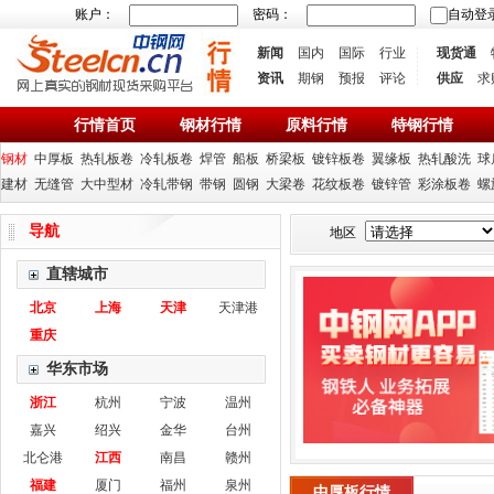
账户：
密码：
自动登
新闻
国内
国际
行业
现货通
资讯
期钢
预报
评论
供应
求
行情首页
钢材行情
原料行情
特钢行情
钢材
中厚板
热轧板卷
冷轧板卷
焊管
船板
桥梁板
镀锌板卷
翼缘板
热轧酸洗
球
建材
无缝管
大中型材
冷轧带钢
带钢
圆钢
大梁卷
花纹板卷
镀锌管
彩涂板卷
螺
导航
地区
直辖城市
北京
上海
天津
天津港
重庆
华东市场
浙江
杭州
宁波
温州
嘉兴
绍兴
金华
台州
北仑港
江西
南昌
赣州
福建
厦门
福州
泉州
中厚板行情