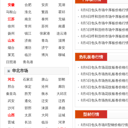
安徽
合肥
安庆
芜湖
8月6日包头市场中厚板价格行
马鞍山
淮北
繁昌
霍邱
8月6日呼和浩特市场中厚板价
江苏
南京
泰州
无锡
8月5日包头市场中厚板价格行
徐州
常州
苏州
南通
8月5日呼和浩特市场中厚板价
扬州
镇江
张家港
连云港
8月4日呼和浩特市场中厚板价
山东
济南
青岛
淄博
8月4日包头市场中厚板价格行
烟台
潍坊
济宁
泰安
莱芜
临沂
博兴
聊城
热轧板卷行情
日照港
青岛港
8月6日包头市场花纹板卷价格
华北市场
8月6日包头市场热轧板卷价格
河北
石家庄
唐山
邯郸
8月5日包头市场热轧板卷价格
邢台
保定
沧州
廊坊
8月5日包头市场花纹板卷价格
秦皇岛
胜芳
衡水
大邱庄
8月4日包头市场花纹板卷价格
8月4日包头市场热轧板卷价格
武安
遵化
迁安
迁西
沙河
邯邢
涞源
承德
型材行情
山西
太原
大同
运城
晋城
长治
临汾
河津
8月6日包头市场H型钢价格行情