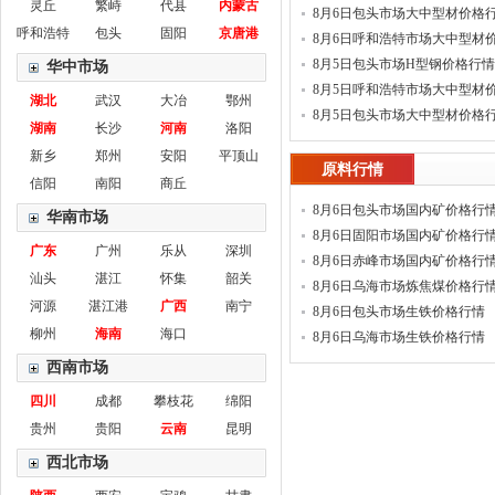
灵丘
繁峙
代县
内蒙古
8月6日包头市场大中型材价格
呼和浩特
包头
固阳
京唐港
8月6日呼和浩特市场大中型材
情
8月5日包头市场H型钢价格行情
华中市场
8月5日呼和浩特市场大中型材
湖北
武汉
大冶
鄂州
情
8月5日包头市场大中型材价格
湖南
长沙
河南
洛阳
新乡
郑州
安阳
平顶山
原料行情
信阳
南阳
商丘
8月6日包头市场国内矿价格行
华南市场
8月6日固阳市场国内矿价格行
广东
广州
乐从
深圳
8月6日赤峰市场国内矿价格行
汕头
湛江
怀集
韶关
8月6日乌海市场炼焦煤价格行
河源
湛江港
广西
南宁
8月6日包头市场生铁价格行情
柳州
海南
海口
8月6日乌海市场生铁价格行情
西南市场
四川
成都
攀枝花
绵阳
贵州
贵阳
云南
昆明
西北市场