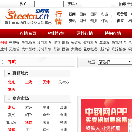
账户：
密码：
自动登
新闻
国内
国际
行业
现货通
资讯
期钢
预报
评论
供应
求
行情首页
钢材行情
原料行情
特钢行情
钢材
中厚板
热轧板卷
冷轧板卷
焊管
船板
桥梁板
镀锌板卷
翼缘板
热轧酸洗
球
建材
无缝管
大中型材
冷轧带钢
带钢
圆钢
大梁卷
花纹板卷
镀锌管
彩涂板卷
螺
导航
地区
直辖城市
北京
上海
天津
天津港
重庆
华东市场
浙江
杭州
宁波
温州
嘉兴
绍兴
金华
台州
北仑港
江西
南昌
赣州
福建
厦门
福州
泉州