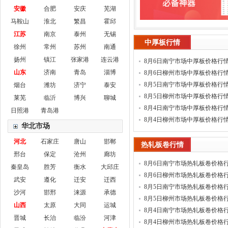
安徽
合肥
安庆
芜湖
马鞍山
淮北
繁昌
霍邱
江苏
南京
泰州
无锡
中厚板行情
徐州
常州
苏州
南通
扬州
镇江
张家港
连云港
8月6日南宁市场中厚板价格行
山东
济南
青岛
淄博
8月6日柳州市场中厚板价格行
8月5日南宁市场中厚板价格行
烟台
潍坊
济宁
泰安
8月5日柳州市场中厚板价格行
莱芜
临沂
博兴
聊城
8月4日南宁市场中厚板价格行
日照港
青岛港
8月4日柳州市场中厚板价格行
华北市场
河北
石家庄
唐山
邯郸
热轧板卷行情
邢台
保定
沧州
廊坊
8月6日南宁市场热轧板卷价格
秦皇岛
胜芳
衡水
大邱庄
8月6日柳州市场热轧板卷价格
武安
遵化
迁安
迁西
8月5日南宁市场热轧板卷价格
沙河
邯邢
涞源
承德
8月5日柳州市场热轧板卷价格
山西
太原
大同
运城
8月4日南宁市场热轧板卷价格
晋城
长治
临汾
河津
8月4日柳州市场热轧板卷价格