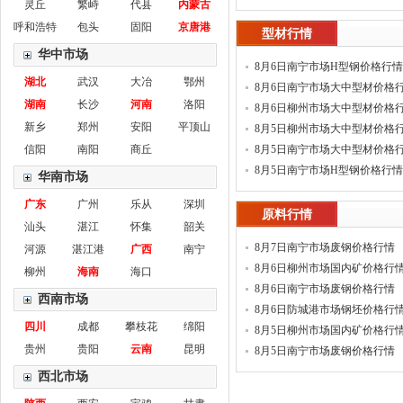
灵丘
繁峙
代县
内蒙古
呼和浩特
包头
固阳
京唐港
型材行情
华中市场
8月6日南宁市场H型钢价格行情
湖北
武汉
大冶
鄂州
8月6日南宁市场大中型材价格
湖南
长沙
河南
洛阳
8月6日柳州市场大中型材价格
新乡
郑州
安阳
平顶山
8月5日柳州市场大中型材价格
信阳
南阳
商丘
(新)
8月5日南宁市场大中型材价格
(新)
8月5日南宁市场H型钢价格行情
华南市场
广东
广州
乐从
深圳
原料行情
汕头
湛江
怀集
韶关
8月7日南宁市场废钢价格行情
河源
湛江港
广西
南宁
8月6日柳州市场国内矿价格行
柳州
海南
海口
8月6日南宁市场废钢价格行情
西南市场
8月6日防城港市场钢坯价格行
四川
成都
攀枝花
绵阳
8月5日柳州市场国内矿价格行
贵州
贵阳
云南
昆明
8月5日南宁市场废钢价格行情
西北市场