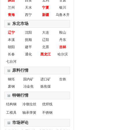
陕西
西安
宝鸡
甘肃
兰州
天水
宁夏
银川
青海
西宁
新疆
乌鲁木齐
东北市场
辽宁
沈阳
大连
鞍山
本溪
抚顺
辽阳
丹东
朝阳
建平
北票
吉林
长春
通化
黑龙江
哈尔滨
七台河
原料行情
钢坯
国内矿
进口矿
生铁
废钢
冶金焦
炼焦煤
特钢行情
结构钢
冷镦拉丝
优焊线
工模具
轴承弹簧
不锈钢
市场评论