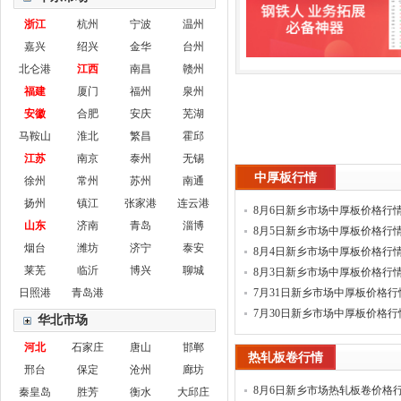
浙江
杭州
宁波
温州
嘉兴
绍兴
金华
台州
北仑港
江西
南昌
赣州
福建
厦门
福州
泉州
安徽
合肥
安庆
芜湖
马鞍山
淮北
繁昌
霍邱
江苏
南京
泰州
无锡
中厚板行情
徐州
常州
苏州
南通
扬州
镇江
张家港
连云港
8月6日新乡市场中厚板价格行
山东
济南
青岛
淄博
8月5日新乡市场中厚板价格行
烟台
潍坊
济宁
泰安
8月4日新乡市场中厚板价格行
莱芜
临沂
博兴
聊城
8月3日新乡市场中厚板价格行
日照港
青岛港
7月31日新乡市场中厚板价格行
7月30日新乡市场中厚板价格行
华北市场
河北
石家庄
唐山
邯郸
热轧板卷行情
邢台
保定
沧州
廊坊
8月6日新乡市场热轧板卷价格
秦皇岛
胜芳
衡水
大邱庄