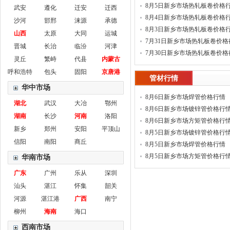
8月5日新乡市场热轧板卷价格
武安
遵化
迁安
迁西
8月4日新乡市场热轧板卷价格
沙河
邯邢
涞源
承德
8月3日新乡市场热轧板卷价格
山西
太原
大同
运城
7月31日新乡市场热轧板卷价格
晋城
长治
临汾
河津
7月30日新乡市场热轧板卷价格
灵丘
繁峙
代县
内蒙古
呼和浩特
包头
固阳
京唐港
管材行情
华中市场
8月6日新乡市场焊管价格行情
湖北
武汉
大冶
鄂州
8月6日新乡市场镀锌管价格行
湖南
长沙
河南
洛阳
8月6日新乡市场方矩管价格行
新乡
郑州
安阳
平顶山
8月5日新乡市场镀锌管价格行
信阳
南阳
商丘
8月5日新乡市场焊管价格行情
8月5日新乡市场方矩管价格行
华南市场
广东
广州
乐从
深圳
汕头
湛江
怀集
韶关
河源
湛江港
广西
南宁
柳州
海南
海口
西南市场