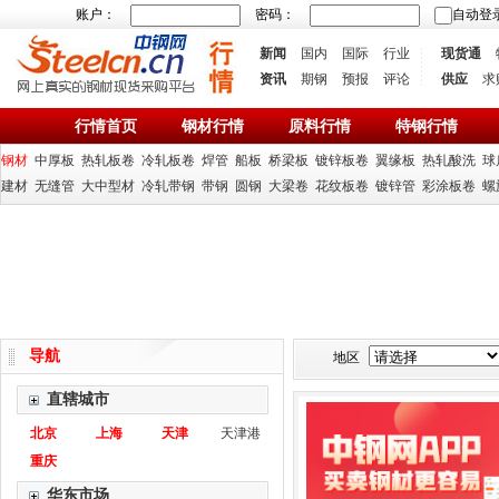
账户：
密码：
自动登
新闻
国内
国际
行业
现货通
资讯
期钢
预报
评论
供应
求
行情首页
钢材行情
原料行情
特钢行情
钢材
中厚板
热轧板卷
冷轧板卷
焊管
船板
桥梁板
镀锌板卷
翼缘板
热轧酸洗
球
建材
无缝管
大中型材
冷轧带钢
带钢
圆钢
大梁卷
花纹板卷
镀锌管
彩涂板卷
螺
导航
地区
直辖城市
北京
上海
天津
天津港
重庆
华东市场