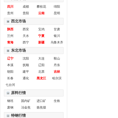
四川
成都
攀枝花
绵阳
贵州
贵阳
云南
昆明
西北市场
陕西
西安
宝鸡
甘肃
兰州
天水
宁夏
银川
青海
西宁
新疆
乌鲁木齐
东北市场
辽宁
沈阳
大连
鞍山
本溪
抚顺
辽阳
丹东
朝阳
建平
北票
吉林
长春
通化
黑龙江
哈尔滨
七台河
原料行情
钢坯
国内矿
进口矿
生铁
废钢
冶金焦
炼焦煤
特钢行情