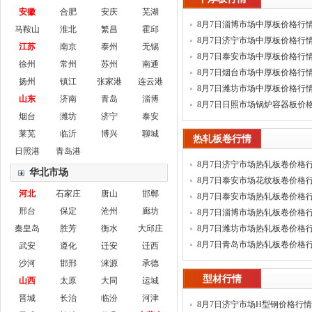
安徽
合肥
安庆
芜湖
8月7日淄博市场中厚板价格行
马鞍山
淮北
繁昌
霍邱
8月7日济宁市场中厚板价格行
江苏
南京
泰州
无锡
8月7日泰安市场中厚板价格行
徐州
常州
苏州
南通
8月7日烟台市场中厚板价格行
扬州
镇江
张家港
连云港
8月7日潍坊市场中厚板价格行
山东
济南
青岛
淄博
8月7日日照市场锅炉容器板价
烟台
潍坊
济宁
泰安
莱芜
临沂
博兴
聊城
热轧板卷行情
日照港
青岛港
8月7日济宁市场热轧板卷价格
华北市场
8月7日泰安市场花纹板卷价格
河北
石家庄
唐山
邯郸
8月7日泰安市场热轧板卷价格
邢台
保定
沧州
廊坊
8月7日淄博市场热轧板卷价格
秦皇岛
胜芳
衡水
大邱庄
8月7日潍坊市场热轧板卷价格
8月7日青岛市场热轧板卷价格
武安
遵化
迁安
迁西
沙河
邯邢
涞源
承德
型材行情
山西
太原
大同
运城
晋城
长治
临汾
河津
8月7日济宁市场H型钢价格行情