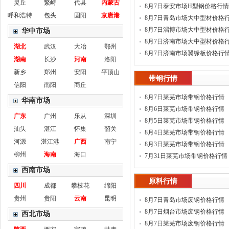
灵丘
繁峙
代县
内蒙古
8月7日泰安市场H型钢价格行情
呼和浩特
包头
固阳
京唐港
8月7日青岛市场大中型材价格
8月7日淄博市场大中型材价格
华中市场
8月7日济南市场大中型材价格
湖北
武汉
大冶
鄂州
8月7日济南市场翼缘板价格行
湖南
长沙
河南
洛阳
新乡
郑州
安阳
平顶山
带钢行情
信阳
南阳
商丘
8月7日莱芜市场带钢价格行情
华南市场
8月6日莱芜市场带钢价格行情
广东
广州
乐从
深圳
8月5日莱芜市场带钢价格行情
汕头
湛江
怀集
韶关
8月4日莱芜市场带钢价格行情
河源
湛江港
广西
南宁
8月3日莱芜市场带钢价格行情
柳州
海南
海口
7月31日莱芜市场带钢价格行情
西南市场
原料行情
四川
成都
攀枝花
绵阳
贵州
贵阳
云南
昆明
8月7日青岛市场废钢价格行情
8月7日烟台市场废钢价格行情
西北市场
8月7日莱芜市场废钢价格行情