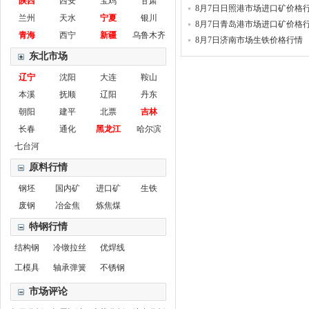
陕西
西安
宝鸡
甘肃
8月7日日照港市场进口矿价格
兰州
天水
宁夏
银川
8月7日青岛港市场进口矿价格
青海
西宁
新疆
乌鲁木齐
8月7日济南市场生铁价格行情
东北市场
辽宁
沈阳
大连
鞍山
本溪
抚顺
辽阳
丹东
朝阳
建平
北票
吉林
长春
通化
黑龙江
哈尔滨
七台河
原料行情
钢坯
国内矿
进口矿
生铁
废钢
冶金焦
炼焦煤
特钢行情
结构钢
冷镦拉丝
优焊线
工模具
轴承弹簧
不锈钢
市场评论