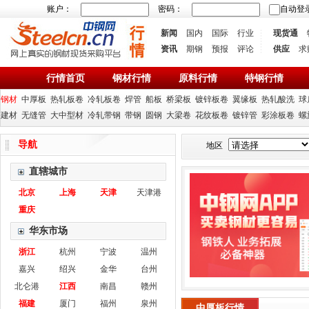
账户：
密码：
自动登
新闻
国内
国际
行业
现货通
资讯
期钢
预报
评论
供应
求
行情首页
钢材行情
原料行情
特钢行情
钢材
中厚板
热轧板卷
冷轧板卷
焊管
船板
桥梁板
镀锌板卷
翼缘板
热轧酸洗
球
建材
无缝管
大中型材
冷轧带钢
带钢
圆钢
大梁卷
花纹板卷
镀锌管
彩涂板卷
螺
导航
地区
直辖城市
北京
上海
天津
天津港
重庆
华东市场
浙江
杭州
宁波
温州
嘉兴
绍兴
金华
台州
北仑港
江西
南昌
赣州
福建
厦门
福州
泉州
中厚板行情