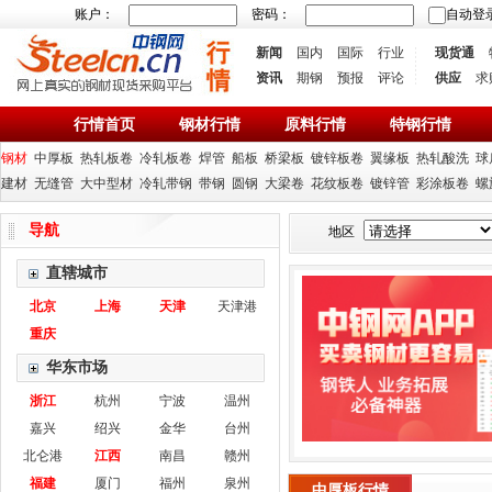
账户：
密码：
自动登
新闻
国内
国际
行业
现货通
资讯
期钢
预报
评论
供应
求
行情首页
钢材行情
原料行情
特钢行情
钢材
中厚板
热轧板卷
冷轧板卷
焊管
船板
桥梁板
镀锌板卷
翼缘板
热轧酸洗
球
建材
无缝管
大中型材
冷轧带钢
带钢
圆钢
大梁卷
花纹板卷
镀锌管
彩涂板卷
螺
导航
地区
直辖城市
北京
上海
天津
天津港
重庆
华东市场
浙江
杭州
宁波
温州
嘉兴
绍兴
金华
台州
北仑港
江西
南昌
赣州
福建
厦门
福州
泉州
中厚板行情