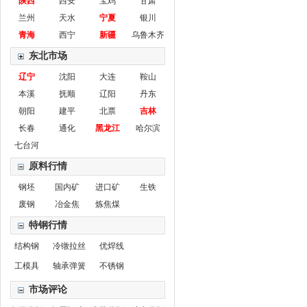
陕西
西安
宝鸡
甘肃
兰州
天水
宁夏
银川
青海
西宁
新疆
乌鲁木齐
东北市场
辽宁
沈阳
大连
鞍山
本溪
抚顺
辽阳
丹东
朝阳
建平
北票
吉林
长春
通化
黑龙江
哈尔滨
七台河
原料行情
钢坯
国内矿
进口矿
生铁
废钢
冶金焦
炼焦煤
特钢行情
结构钢
冷镦拉丝
优焊线
工模具
轴承弹簧
不锈钢
市场评论