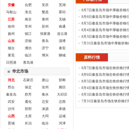
安徽
合肥
安庆
芜湖
8月7日秦皇岛市场中厚板价格
马鞍山
淮北
繁昌
霍邱
8月6日秦皇岛市场中厚板价格
江苏
南京
泰州
无锡
8月5日秦皇岛市场中厚板价格
徐州
常州
苏州
南通
8月4日秦皇岛市场中厚板价格
扬州
镇江
张家港
连云港
8月3日秦皇岛市场中厚板价格
山东
济南
青岛
淄博
7月31日秦皇岛市场中厚板价格
烟台
潍坊
济宁
泰安
莱芜
临沂
博兴
聊城
原料行情
日照港
青岛港
8月7日秦皇岛市场生铁价格行
华北市场
8月6日秦皇岛市场生铁价格行
河北
石家庄
唐山
邯郸
8月5日秦皇岛市场生铁价格行
邢台
保定
沧州
廊坊
8月4日秦皇岛市场生铁价格行
秦皇岛
胜芳
衡水
大邱庄
8月3日秦皇岛市场生铁价格行
7月31日秦皇岛市场生铁价格行
武安
遵化
迁安
迁西
沙河
邯邢
涞源
承德
山西
太原
大同
运城
晋城
长治
临汾
河津