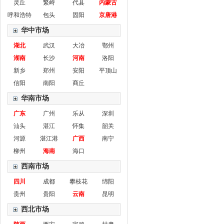
灵丘
繁峙
代县
内蒙古
呼和浩特
包头
固阳
京唐港
华中市场
湖北
武汉
大冶
鄂州
湖南
长沙
河南
洛阳
新乡
郑州
安阳
平顶山
信阳
南阳
商丘
华南市场
广东
广州
乐从
深圳
汕头
湛江
怀集
韶关
河源
湛江港
广西
南宁
柳州
海南
海口
西南市场
四川
成都
攀枝花
绵阳
贵州
贵阳
云南
昆明
西北市场