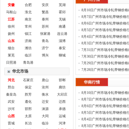
安徽
合肥
安庆
芜湖
8月10日广州市场冷轧带钢价格
马鞍山
淮北
繁昌
霍邱
8月7日广州市场冷轧带钢价格
江苏
南京
泰州
无锡
8月6日广州市场冷轧带钢价格
徐州
常州
苏州
南通
8月5日广州市场冷轧带钢价格
扬州
镇江
张家港
连云港
8月4日广州市场冷轧带钢价格
山东
济南
青岛
淄博
8月3日广州市场冷轧带钢价格
烟台
潍坊
济宁
泰安
7月31日广州市场冷轧带钢价格
莱芜
临沂
博兴
聊城
7月30日广州市场冷轧带钢价格
日照港
青岛港
7月29日广州市场冷轧带钢价格
7月28日广州市场冷轧带钢价格
华北市场
河北
石家庄
唐山
邯郸
华南行情
邢台
保定
沧州
廊坊
8月10日广州市场冷轧带钢价格
秦皇岛
胜芳
衡水
大邱庄
8月7日广州市场冷轧带钢价格
武安
遵化
迁安
迁西
8月6日广州市场冷轧带钢价格
沙河
邯邢
涞源
承德
8月5日广州市场冷轧带钢价格
山西
太原
大同
运城
8月4日广州市场冷轧带钢价格
晋城
长治
临汾
河津
8月3日广州市场冷轧带钢价格