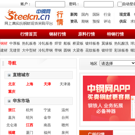
账户：
密码：
自动登
新闻
国内
国际
行业
现货通
资讯
期钢
预报
评论
供应
求
行情首页
钢材行情
原料行情
特钢行情
钢材
中厚板
热轧板卷
冷轧板卷
焊管
船板
桥梁板
镀锌板卷
翼缘板
热轧酸洗
球
建材
无缝管
大中型材
冷轧带钢
带钢
圆钢
大梁卷
花纹板卷
镀锌管
彩涂板卷
螺
导航
地区
直辖城市
北京
上海
天津
天津港
重庆
华东市场
浙江
杭州
宁波
温州
嘉兴
绍兴
金华
台州
北仑港
江西
南昌
赣州
福建
厦门
福州
泉州
广州行情