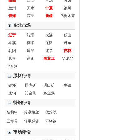
陕西
西安
宝鸡
甘肃
兰州
天水
宁夏
银川
青海
西宁
新疆
乌鲁木齐
东北市场
辽宁
沈阳
大连
鞍山
本溪
抚顺
辽阳
丹东
朝阳
建平
北票
吉林
长春
通化
黑龙江
哈尔滨
七台河
原料行情
钢坯
国内矿
进口矿
生铁
废钢
冶金焦
炼焦煤
特钢行情
结构钢
冷镦拉丝
优焊线
工模具
轴承弹簧
不锈钢
市场评论