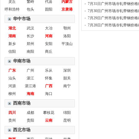
灵丘
繁峙
代县
内蒙古
7月31日广州市场冷轧带钢价格
呼和浩特
包头
固阳
京唐港
7月30日广州市场冷轧带钢价格
7月29日广州市场冷轧带钢价格
华中市场
7月28日广州市场冷轧带钢价格
湖北
武汉
大冶
鄂州
湖南
长沙
河南
洛阳
新乡
郑州
安阳
平顶山
信阳
南阳
商丘
华南市场
广东
广州
乐从
深圳
汕头
湛江
怀集
韶关
河源
湛江港
广西
南宁
柳州
海南
海口
西南市场
四川
成都
攀枝花
绵阳
贵州
贵阳
云南
昆明
西北市场