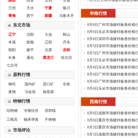
7月31日天津市场镀锌板卷价格
陕西
西安
宝鸡
甘肃
兰州
天水
宁夏
银川
华南行情
青海
西宁
新疆
乌鲁木齐
8月6日广州市场镀锌板卷价格
东北市场
8月6日乐从市场镀锌板卷价格
辽宁
沈阳
大连
鞍山
8月6日深圳市场镀锌板卷价格
本溪
抚顺
辽阳
丹东
8月5日深圳市场镀锌板卷价格
朝阳
建平
北票
吉林
8月5日广州市场镀锌板卷价格
长春
通化
黑龙江
哈尔滨
8月5日乐从市场镀锌板卷价格
七台河
8月4日乐从市场镀锌板卷价格
(新)
8月4日广州市场镀锌板卷价格
原料行情
(新)
8月4日广州市场镀锌板卷价格
钢坯
国内矿
进口矿
生铁
8月4日乐从市场镀锌板卷价格
废钢
冶金焦
炼焦煤
特钢行情
西南行情
结构钢
冷镦拉丝
优焊线
8月6日成都市场镀锌板卷价格
工模具
轴承弹簧
不锈钢
8月6日重庆市场镀锌板卷价格
8月5日重庆市场镀锌板卷价格
市场评论
8月5日成都市场镀锌板卷价格