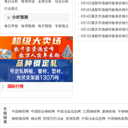
每日分析
每周评述
走势分析
综合分析
8月4日成都市场镀锌板卷价格
行业观点
(新)
8月4日成都市场镀锌板卷价格
8月4日重庆市场镀锌板卷价格
分析预测
8月3日重庆市场镀锌板卷价格
每日早报
每周预测
每月预报
专家观点
(新)
8月3日重庆市场镀锌板卷价格
8月3日成都市场镀锌板卷价格
国际行情
中国钢管网
中国联合钢铁网
中国冶金信息网
江西钢材网
废钢价格
不锈钢
钢铁物流网
钢企网
阿里巴巴冶金
亚洲泵网
中国冶金信息网
中国钢铁新闻