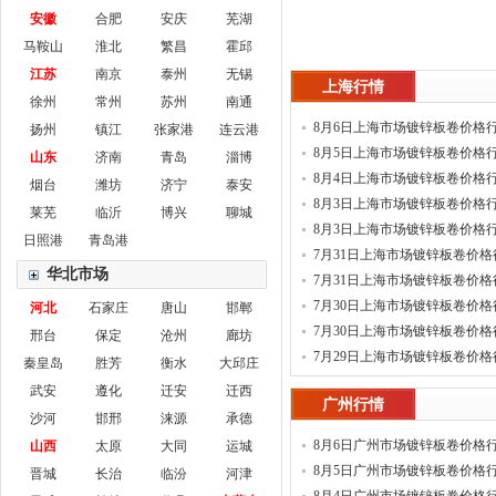
安徽
合肥
安庆
芜湖
马鞍山
淮北
繁昌
霍邱
江苏
南京
泰州
无锡
上海行情
徐州
常州
苏州
南通
8月6日上海市场镀锌板卷价格
扬州
镇江
张家港
连云港
8月5日上海市场镀锌板卷价格
山东
济南
青岛
淄博
8月4日上海市场镀锌板卷价格
烟台
潍坊
济宁
泰安
8月3日上海市场镀锌板卷价格
莱芜
临沂
博兴
聊城
(新)
8月3日上海市场镀锌板卷价格
日照港
青岛港
7月31日上海市场镀锌板卷价格
华北市场
(新)
7月31日上海市场镀锌板卷价格
7月30日上海市场镀锌板卷价格
河北
石家庄
唐山
邯郸
(新)
7月30日上海市场镀锌板卷价格
邢台
保定
沧州
廊坊
7月29日上海市场镀锌板卷价格
秦皇岛
胜芳
衡水
大邱庄
武安
遵化
迁安
迁西
广州行情
沙河
邯邢
涞源
承德
8月6日广州市场镀锌板卷价格
山西
太原
大同
运城
8月5日广州市场镀锌板卷价格
晋城
长治
临汾
河津