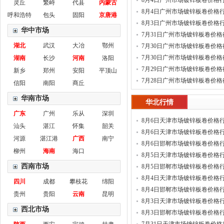
8月4日广州市场镀锌板卷价格
灵丘
繁峙
代县
内蒙古
(新)
8月4日广州市场镀锌板卷价格
呼和浩特
包头
固阳
京唐港
8月3日广州市场镀锌板卷价格
华中市场
7月31日广州市场镀锌板卷价格
湖北
武汉
大冶
鄂州
7月30日广州市场镀锌板卷价格
(新)
7月30日广州市场镀锌板卷价格
湖南
长沙
河南
洛阳
7月29日广州市场镀锌板卷价格
新乡
郑州
安阳
平顶山
7月28日广州市场镀锌板卷价格
信阳
南阳
商丘
(新)
华南市场
华北行情
广东
广州
乐从
深圳
8月6日天津市场镀锌板卷价格
汕头
湛江
怀集
韶关
(新)
8月6日天津市场镀锌板卷价格
河源
湛江港
广西
南宁
8月6日邯郸市场镀锌板卷价格
柳州
海南
海口
8月5日天津市场镀锌板卷价格
西南市场
8月5日邯郸市场镀锌板卷价格
8月4日天津市场镀锌板卷价格
四川
成都
攀枝花
绵阳
8月4日邯郸市场镀锌板卷价格
贵州
贵阳
云南
昆明
8月3日天津市场镀锌板卷价格
西北市场
8月3日邯郸市场镀锌板卷价格