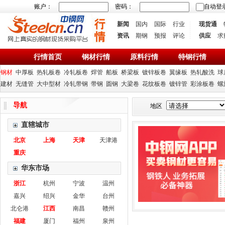
账户：
密码：
自动登
新闻
国内
国际
行业
现货通
资讯
期钢
预报
评论
供应
求
行情首页
钢材行情
原料行情
特钢行情
钢材
中厚板
热轧板卷
冷轧板卷
焊管
船板
桥梁板
镀锌板卷
翼缘板
热轧酸洗
球
建材
无缝管
大中型材
冷轧带钢
带钢
圆钢
大梁卷
花纹板卷
镀锌管
彩涂板卷
螺
导航
地区
直辖城市
北京
上海
天津
天津港
重庆
华东市场
浙江
杭州
宁波
温州
嘉兴
绍兴
金华
台州
北仑港
江西
南昌
赣州
福建
厦门
福州
泉州