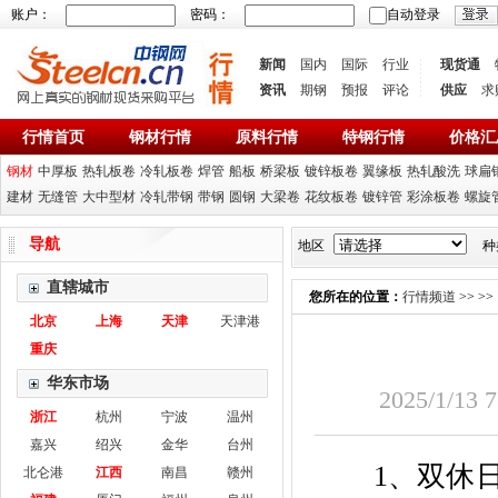
账户：
密码：
自动登录
新闻
国内
国际
行业
现货通
资讯
期钢
预报
评论
供应
求
行情首页
钢材行情
原料行情
特钢行情
价格汇
钢材
中厚板
热轧板卷
冷轧板卷
焊管
船板
桥梁板
镀锌板卷
翼缘板
热轧酸洗
球扁
建材
无缝管
大中型材
冷轧带钢
带钢
圆钢
大梁卷
花纹板卷
镀锌管
彩涂板卷
螺旋
导航
地区
种
直辖城市
您所在的位置：
行情频道
>>
>
北京
上海
天津
天津港
重庆
华东市场
2025/1/
浙江
杭州
宁波
温州
嘉兴
绍兴
金华
台州
1、双休日
北仑港
江西
南昌
赣州