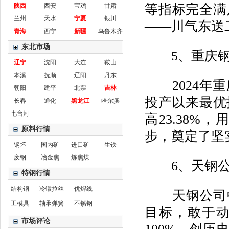
陕西
西安
宝鸡
甘肃
等指标完全满
兰州
天水
宁夏
银川
——川气东送
青海
西宁
新疆
乌鲁木齐
东北市场
5、重庆钢
辽宁
沈阳
大连
鞍山
本溪
抚顺
辽阳
丹东
2024年重
朝阳
建平
北票
吉林
投产以来最优
长春
通化
黑龙江
哈尔滨
七台河
高23.38%
原料行情
步，奠定了坚
钢坯
国内矿
进口矿
生铁
废钢
冶金焦
炼焦煤
6、天钢公
特钢行情
结构钢
冷镦拉丝
优焊线
天钢公司中
工模具
轴承弹簧
不锈钢
目标，敢于动
市场评论