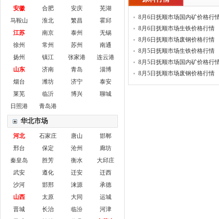
安徽
合肥
安庆
芜湖
8月6日抚顺市场国内矿价格行
马鞍山
淮北
繁昌
霍邱
8月6日抚顺市场生铁价格行情
江苏
南京
泰州
无锡
8月6日抚顺市场废钢价格行情
徐州
常州
苏州
南通
8月5日抚顺市场生铁价格行情
扬州
镇江
张家港
连云港
8月5日抚顺市场国内矿价格行
山东
济南
青岛
淄博
8月5日抚顺市场废钢价格行情
烟台
潍坊
济宁
泰安
莱芜
临沂
博兴
聊城
日照港
青岛港
华北市场
河北
石家庄
唐山
邯郸
邢台
保定
沧州
廊坊
秦皇岛
胜芳
衡水
大邱庄
武安
遵化
迁安
迁西
沙河
邯邢
涞源
承德
山西
太原
大同
运城
晋城
长治
临汾
河津