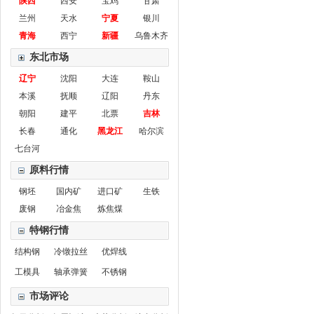
陕西
西安
宝鸡
甘肃
兰州
天水
宁夏
银川
青海
西宁
新疆
乌鲁木齐
东北市场
辽宁
沈阳
大连
鞍山
本溪
抚顺
辽阳
丹东
朝阳
建平
北票
吉林
长春
通化
黑龙江
哈尔滨
七台河
原料行情
钢坯
国内矿
进口矿
生铁
废钢
冶金焦
炼焦煤
特钢行情
结构钢
冷镦拉丝
优焊线
工模具
轴承弹簧
不锈钢
市场评论