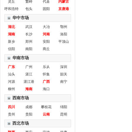
灵丘
繁峙
代县
内蒙古
呼和浩特
包头
固阳
京唐港
华中市场
湖北
武汉
大冶
鄂州
湖南
长沙
河南
洛阳
新乡
郑州
安阳
平顶山
信阳
南阳
商丘
华南市场
广东
广州
乐从
深圳
汕头
湛江
怀集
韶关
河源
湛江港
广西
南宁
柳州
海南
海口
西南市场
四川
成都
攀枝花
绵阳
贵州
贵阳
云南
昆明
西北市场