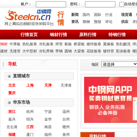
账户：
密码：
自动登
新闻
国内
国际
行业
现货通
资讯
期钢
预报
评论
供应
求
行情首页
钢材行情
原料行情
特钢行情
钢材
中厚板
热轧板卷
冷轧板卷
焊管
船板
桥梁板
镀锌板卷
翼缘板
热轧酸洗
球
建材
无缝管
大中型材
冷轧带钢
带钢
圆钢
大梁卷
花纹板卷
镀锌管
彩涂板卷
螺
导航
地区
直辖城市
北京
上海
天津
天津港
重庆
华东市场
浙江
杭州
宁波
温州
嘉兴
绍兴
金华
台州
北仑港
江西
南昌
赣州
福建
厦门
福州
泉州
原料行情