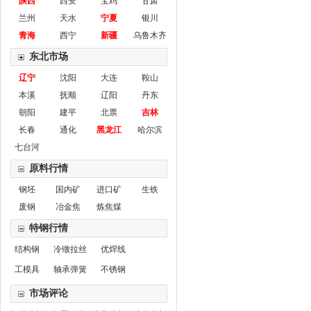
陕西
西安
宝鸡
甘肃
兰州
天水
宁夏
银川
青海
西宁
新疆
乌鲁木齐
东北市场
辽宁
沈阳
大连
鞍山
本溪
抚顺
辽阳
丹东
朝阳
建平
北票
吉林
长春
通化
黑龙江
哈尔滨
七台河
原料行情
钢坯
国内矿
进口矿
生铁
废钢
冶金焦
炼焦煤
特钢行情
结构钢
冷镦拉丝
优焊线
工模具
轴承弹簧
不锈钢
市场评论