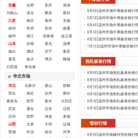
安徽
合肥
安庆
芜湖
8月6日温州市场中厚板价格行
马鞍山
淮北
繁昌
霍邱
8月5日温州市场中厚板价格行
江苏
南京
泰州
无锡
8月4日温州市场中厚板价格行
徐州
常州
苏州
南通
8月3日温州市场中厚板价格行情
扬州
镇江
张家港
连云港
8月3日温州市场中厚板价格行
山东
济南
青岛
淄博
7月31日温州市场中厚板价格行
烟台
潍坊
济宁
泰安
莱芜
临沂
博兴
聊城
热轧板卷行情
日照港
青岛港
8月6日温州市场热轧板卷价格
华北市场
(新)
8月6日温州市场热轧板卷价格
河北
石家庄
唐山
邯郸
8月5日温州市场热轧板卷价格
邢台
保定
沧州
廊坊
8月4日温州市场热轧板卷价格
秦皇岛
胜芳
衡水
大邱庄
8月3日温州市场热轧板卷价格
(新)
8月3日温州市场热轧板卷价格
武安
遵化
迁安
迁西
沙河
邯邢
涞源
承德
管材行情
山西
太原
大同
运城
晋城
长治
临汾
河津
8月6日温州市场镀锌管价格行