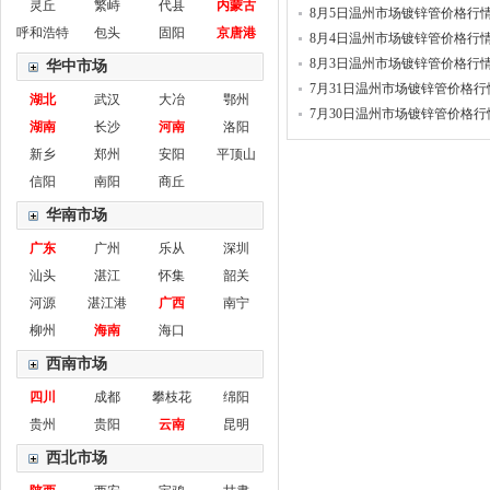
灵丘
繁峙
代县
内蒙古
8月5日温州市场镀锌管价格行
呼和浩特
包头
固阳
京唐港
8月4日温州市场镀锌管价格行
8月3日温州市场镀锌管价格行
华中市场
7月31日温州市场镀锌管价格行
湖北
武汉
大冶
鄂州
7月30日温州市场镀锌管价格行
湖南
长沙
河南
洛阳
新乡
郑州
安阳
平顶山
信阳
南阳
商丘
华南市场
广东
广州
乐从
深圳
汕头
湛江
怀集
韶关
河源
湛江港
广西
南宁
柳州
海南
海口
西南市场
四川
成都
攀枝花
绵阳
贵州
贵阳
云南
昆明
西北市场