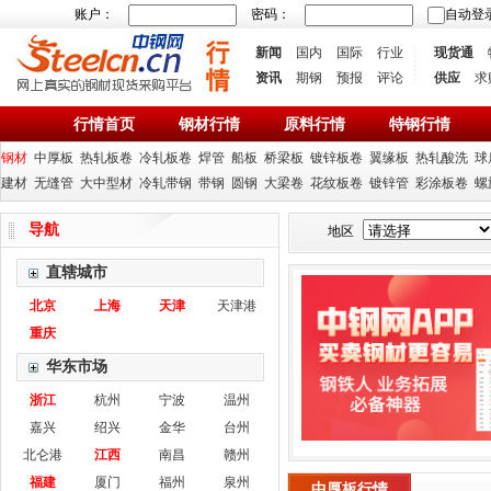
账户：
密码：
自动登
新闻
国内
国际
行业
现货通
资讯
期钢
预报
评论
供应
求
行情首页
钢材行情
原料行情
特钢行情
钢材
中厚板
热轧板卷
冷轧板卷
焊管
船板
桥梁板
镀锌板卷
翼缘板
热轧酸洗
球
建材
无缝管
大中型材
冷轧带钢
带钢
圆钢
大梁卷
花纹板卷
镀锌管
彩涂板卷
螺
导航
地区
直辖城市
北京
上海
天津
天津港
重庆
华东市场
浙江
杭州
宁波
温州
嘉兴
绍兴
金华
台州
北仑港
江西
南昌
赣州
福建
厦门
福州
泉州
中厚板行情