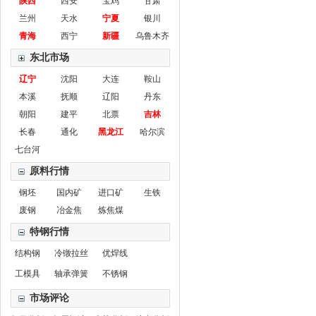
陕西
西安
宝鸡
甘肃
兰州
天水
宁夏
银川
青海
西宁
新疆
乌鲁木齐
东北市场
辽宁
沈阳
大连
鞍山
本溪
抚顺
辽阳
丹东
朝阳
建平
北票
吉林
长春
通化
黑龙江
哈尔滨
七台河
原料行情
钢坯
国内矿
进口矿
生铁
废钢
冶金焦
炼焦煤
特钢行情
结构钢
冷镦拉丝
优焊线
工模具
轴承弹簧
不锈钢
市场评论