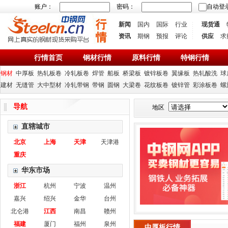
账户：
密码：
自动登
新闻
国内
国际
行业
现货通
资讯
期钢
预报
评论
供应
求
行情首页
钢材行情
原料行情
特钢行情
钢材
中厚板
热轧板卷
冷轧板卷
焊管
船板
桥梁板
镀锌板卷
翼缘板
热轧酸洗
球
建材
无缝管
大中型材
冷轧带钢
带钢
圆钢
大梁卷
花纹板卷
镀锌管
彩涂板卷
螺
导航
地区
直辖城市
北京
上海
天津
天津港
重庆
华东市场
浙江
杭州
宁波
温州
嘉兴
绍兴
金华
台州
北仑港
江西
南昌
赣州
福建
厦门
福州
泉州
中厚板行情