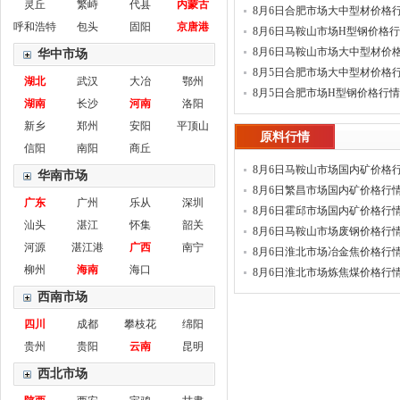
灵丘
繁峙
代县
内蒙古
8月6日合肥市场大中型材价格
呼和浩特
包头
固阳
京唐港
8月6日马鞍山市场H型钢价格
8月6日马鞍山市场大中型材价
华中市场
8月5日合肥市场大中型材价格
湖北
武汉
大冶
鄂州
8月5日合肥市场H型钢价格行情
湖南
长沙
河南
洛阳
新乡
郑州
安阳
平顶山
原料行情
信阳
南阳
商丘
8月6日马鞍山市场国内矿价格
华南市场
8月6日繁昌市场国内矿价格行
广东
广州
乐从
深圳
8月6日霍邱市场国内矿价格行
汕头
湛江
怀集
韶关
8月6日马鞍山市场废钢价格行
河源
湛江港
广西
南宁
8月6日淮北市场冶金焦价格行
柳州
海南
海口
8月6日淮北市场炼焦煤价格行
西南市场
四川
成都
攀枝花
绵阳
贵州
贵阳
云南
昆明
西北市场