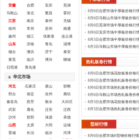
安徽
合肥
安庆
芜湖
8月6日合肥市场中厚板价格行
马鞍山
淮北
繁昌
霍邱
8月6日马鞍山市场中厚板价格
江苏
南京
泰州
无锡
8月6日芜湖市场中厚板价格行
徐州
常州
苏州
南通
8月6日安庆市场中厚板价格行
扬州
镇江
张家港
连云港
8月5日合肥市场中厚板价格行
山东
济南
青岛
淄博
8月5日马鞍山市场中厚板价格
烟台
潍坊
济宁
泰安
莱芜
临沂
博兴
聊城
热轧板卷行情
日照港
青岛港
8月6日合肥市场花纹板卷价格
华北市场
8月6日合肥市场热轧板卷价格
河北
石家庄
唐山
邯郸
8月6日安庆市场热轧板卷价格
邢台
保定
沧州
廊坊
8月6日马鞍山市场热轧板卷价
秦皇岛
胜芳
衡水
大邱庄
8月5日合肥市场花纹板卷价格
8月5日合肥市场热轧板卷价格
武安
遵化
迁安
迁西
沙河
邯邢
涞源
承德
型材行情
山西
太原
大同
运城
晋城
长治
临汾
河津
8月6日合肥市场H型钢价格行情