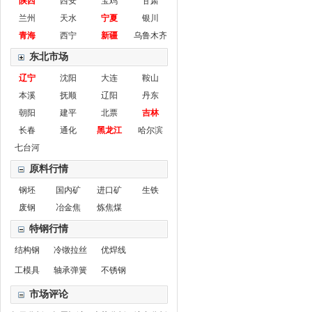
陕西
西安
宝鸡
甘肃
兰州
天水
宁夏
银川
青海
西宁
新疆
乌鲁木齐
东北市场
辽宁
沈阳
大连
鞍山
本溪
抚顺
辽阳
丹东
朝阳
建平
北票
吉林
长春
通化
黑龙江
哈尔滨
七台河
原料行情
钢坯
国内矿
进口矿
生铁
废钢
冶金焦
炼焦煤
特钢行情
结构钢
冷镦拉丝
优焊线
工模具
轴承弹簧
不锈钢
市场评论