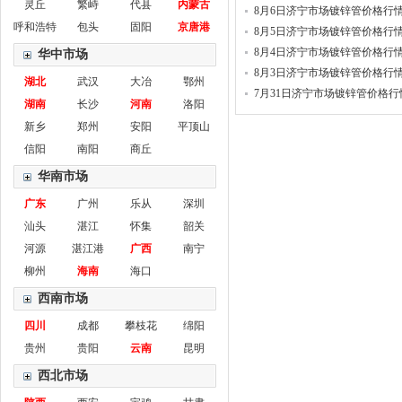
灵丘
繁峙
代县
内蒙古
8月6日济宁市场镀锌管价格行
呼和浩特
包头
固阳
京唐港
8月5日济宁市场镀锌管价格行
8月4日济宁市场镀锌管价格行
华中市场
8月3日济宁市场镀锌管价格行
湖北
武汉
大冶
鄂州
7月31日济宁市场镀锌管价格行
湖南
长沙
河南
洛阳
新乡
郑州
安阳
平顶山
信阳
南阳
商丘
华南市场
广东
广州
乐从
深圳
汕头
湛江
怀集
韶关
河源
湛江港
广西
南宁
柳州
海南
海口
西南市场
四川
成都
攀枝花
绵阳
贵州
贵阳
云南
昆明
西北市场