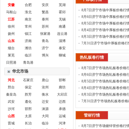
安徽
合肥
安庆
芜湖
8月7日济宁市场中厚板价格行
马鞍山
淮北
繁昌
霍邱
8月6日济宁市场中厚板价格行
江苏
南京
泰州
无锡
8月5日济宁市场中厚板价格行
徐州
常州
苏州
南通
8月4日济宁市场中厚板价格行
扬州
镇江
张家港
连云港
8月3日济宁市场中厚板价格行
山东
济南
青岛
淄博
7月31日济宁市场中厚板价格行
烟台
潍坊
济宁
泰安
莱芜
临沂
博兴
聊城
热轧板卷行情
日照港
青岛港
8月7日济宁市场热轧板卷价格
华北市场
8月6日济宁市场热轧板卷价格
河北
石家庄
唐山
邯郸
8月5日济宁市场热轧板卷价格
邢台
保定
沧州
廊坊
8月4日济宁市场热轧板卷价格
秦皇岛
胜芳
衡水
大邱庄
8月3日济宁市场热轧板卷价格
7月31日济宁市场热轧板卷价格
武安
遵化
迁安
迁西
沙河
邯邢
涞源
承德
管材行情
山西
太原
大同
运城
晋城
长治
临汾
河津
8月7日济宁市场镀锌管价格行