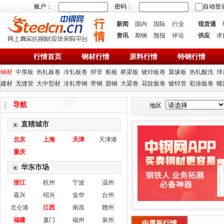
账户：
密码：
自动登
新闻
国内
国际
行业
现货通
资讯
期钢
预报
评论
供应
求
行情首页
钢材行情
原料行情
特钢行情
钢材
中厚板
热轧板卷
冷轧板卷
焊管
船板
桥梁板
镀锌板卷
翼缘板
热轧酸洗
球
建材
无缝管
大中型材
冷轧带钢
带钢
圆钢
大梁卷
花纹板卷
镀锌管
彩涂板卷
螺
导航
地区
直辖城市
北京
上海
天津
天津港
重庆
华东市场
浙江
杭州
宁波
温州
嘉兴
绍兴
金华
台州
北仑港
江西
南昌
赣州
福建
厦门
福州
泉州
中厚板行情