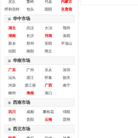
灵丘
繁峙
代县
内蒙古
呼和浩特
包头
固阳
京唐港
华中市场
湖北
武汉
大冶
鄂州
湖南
长沙
河南
洛阳
新乡
郑州
安阳
平顶山
信阳
南阳
商丘
华南市场
广东
广州
乐从
深圳
汕头
湛江
怀集
韶关
河源
湛江港
广西
南宁
柳州
海南
海口
西南市场
四川
成都
攀枝花
绵阳
贵州
贵阳
云南
昆明
西北市场