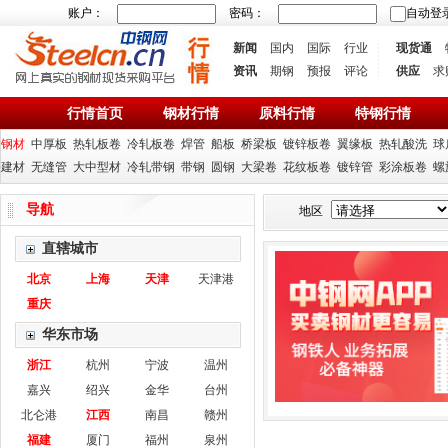
账户：
密码：
自动登
新闻
国内
国际
行业
现货通
资讯
期钢
预报
评论
供应
求
行情首页
钢材行情
原料行情
特钢行情
钢材
中厚板
热轧板卷
冷轧板卷
焊管
船板
桥梁板
镀锌板卷
翼缘板
热轧酸洗
球
建材
无缝管
大中型材
冷轧带钢
带钢
圆钢
大梁卷
花纹板卷
镀锌管
彩涂板卷
螺
导航
地区
直辖城市
北京
上海
天津
天津港
重庆
华东市场
浙江
杭州
宁波
温州
嘉兴
绍兴
金华
台州
北仑港
江西
南昌
赣州
福建
厦门
福州
泉州