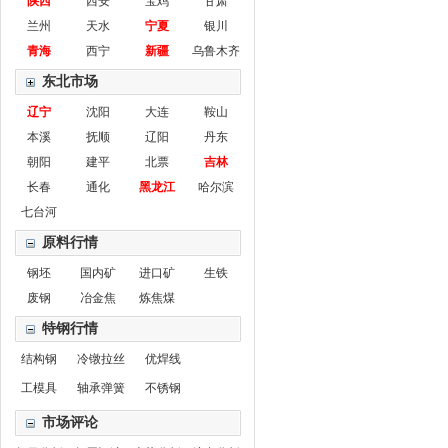
陕西
西安
宝鸡
甘肃
兰州
天水
宁夏
银川
青海
西宁
新疆
乌鲁木齐
东北市场
辽宁
沈阳
大连
鞍山
本溪
抚顺
辽阳
丹东
朝阳
建平
北票
吉林
长春
通化
黑龙江
哈尔滨
七台河
原料行情
钢坯
国内矿
进口矿
生铁
废钢
冶金焦
炼焦煤
特钢行情
结构钢
冷镦拉丝
优焊线
工模具
轴承弹簧
不锈钢
市场评论