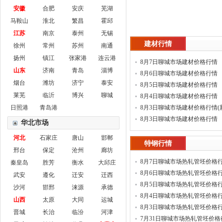
安徽
合肥
安庆
芜湖
马鞍山
淮北
繁昌
霍邱
江苏
南京
泰州
无锡
建材行情
徐州
常州
苏州
南通
扬州
镇江
张家港
连云港
8月7日聊城市场建材价格行情
山东
济南
青岛
淄博
8月6日聊城市场建材价格行情
烟台
潍坊
济宁
泰安
8月5日聊城市场建材价格行情
莱芜
临沂
博兴
聊城
8月4日聊城市场建材价格行情
日照港
青岛港
8月3日聊城市场建材价格行情(
8月3日聊城市场建材价格行情
华北市场
河北
石家庄
唐山
邯郸
特钢行情
邢台
保定
沧州
廊坊
8月7日聊城市场热轧管坯价格
秦皇岛
胜芳
衡水
大邱庄
8月6日聊城市场热轧管坯价格
武安
遵化
迁安
迁西
8月5日聊城市场热轧管坯价格
沙河
邯邢
涞源
承德
8月4日聊城市场热轧管坯价格
山西
太原
大同
运城
8月3日聊城市场热轧管坯价格
晋城
长治
临汾
河津
7月31日聊城市场热轧管坯价格