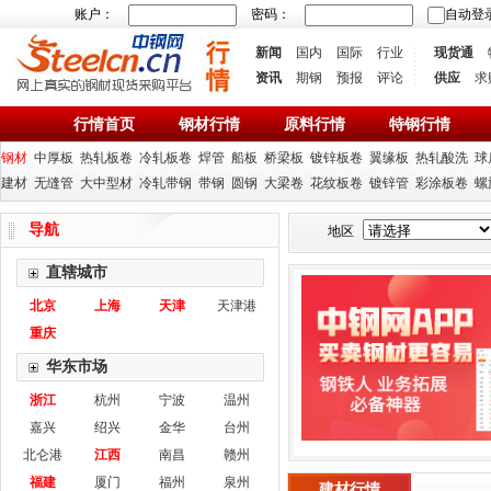
账户：
密码：
自动登
新闻
国内
国际
行业
现货通
资讯
期钢
预报
评论
供应
求
行情首页
钢材行情
原料行情
特钢行情
钢材
中厚板
热轧板卷
冷轧板卷
焊管
船板
桥梁板
镀锌板卷
翼缘板
热轧酸洗
球
建材
无缝管
大中型材
冷轧带钢
带钢
圆钢
大梁卷
花纹板卷
镀锌管
彩涂板卷
螺
导航
地区
直辖城市
北京
上海
天津
天津港
重庆
华东市场
浙江
杭州
宁波
温州
嘉兴
绍兴
金华
台州
北仑港
江西
南昌
赣州
福建
厦门
福州
泉州
建材行情