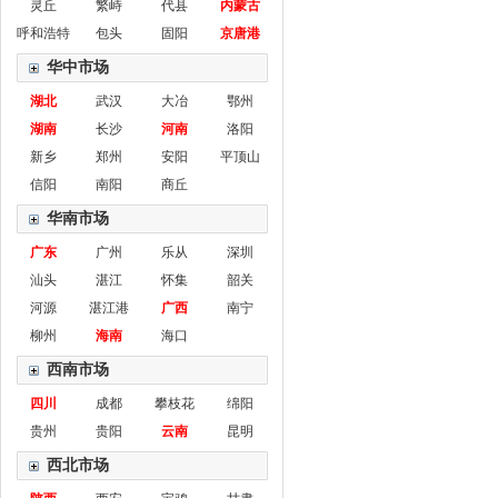
灵丘
繁峙
代县
内蒙古
呼和浩特
包头
固阳
京唐港
华中市场
湖北
武汉
大冶
鄂州
湖南
长沙
河南
洛阳
新乡
郑州
安阳
平顶山
信阳
南阳
商丘
华南市场
广东
广州
乐从
深圳
汕头
湛江
怀集
韶关
河源
湛江港
广西
南宁
柳州
海南
海口
西南市场
四川
成都
攀枝花
绵阳
贵州
贵阳
云南
昆明
西北市场