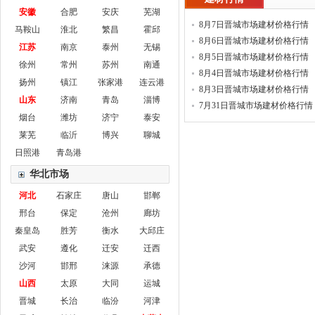
安徽
合肥
安庆
芜湖
8月7日晋城市场建材价格行情
马鞍山
淮北
繁昌
霍邱
8月6日晋城市场建材价格行情
江苏
南京
泰州
无锡
8月5日晋城市场建材价格行情
徐州
常州
苏州
南通
8月4日晋城市场建材价格行情
扬州
镇江
张家港
连云港
8月3日晋城市场建材价格行情
山东
济南
青岛
淄博
7月31日晋城市场建材价格行情
烟台
潍坊
济宁
泰安
莱芜
临沂
博兴
聊城
日照港
青岛港
华北市场
河北
石家庄
唐山
邯郸
邢台
保定
沧州
廊坊
秦皇岛
胜芳
衡水
大邱庄
武安
遵化
迁安
迁西
沙河
邯邢
涞源
承德
山西
太原
大同
运城
晋城
长治
临汾
河津