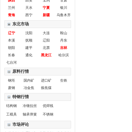
陕西
西安
宝鸡
甘肃
兰州
天水
宁夏
银川
青海
西宁
新疆
乌鲁木齐
东北市场
辽宁
沈阳
大连
鞍山
本溪
抚顺
辽阳
丹东
朝阳
建平
北票
吉林
长春
通化
黑龙江
哈尔滨
七台河
原料行情
钢坯
国内矿
进口矿
生铁
废钢
冶金焦
炼焦煤
特钢行情
结构钢
冷镦拉丝
优焊线
工模具
轴承弹簧
不锈钢
市场评论