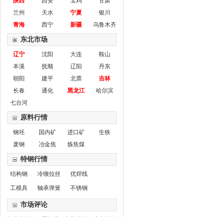
陕西
西安
宝鸡
甘肃
兰州
天水
宁夏
银川
青海
西宁
新疆
乌鲁木齐
东北市场
辽宁
沈阳
大连
鞍山
本溪
抚顺
辽阳
丹东
朝阳
建平
北票
吉林
长春
通化
黑龙江
哈尔滨
七台河
原料行情
钢坯
国内矿
进口矿
生铁
废钢
冶金焦
炼焦煤
特钢行情
结构钢
冷镦拉丝
优焊线
工模具
轴承弹簧
不锈钢
市场评论