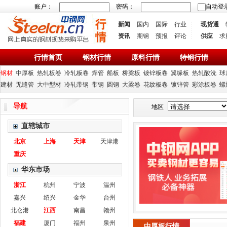
账户：
密码：
自动登
新闻
国内
国际
行业
现货通
资讯
期钢
预报
评论
供应
求
行情首页
钢材行情
原料行情
特钢行情
钢材
中厚板
热轧板卷
冷轧板卷
焊管
船板
桥梁板
镀锌板卷
翼缘板
热轧酸洗
球
建材
无缝管
大中型材
冷轧带钢
带钢
圆钢
大梁卷
花纹板卷
镀锌管
彩涂板卷
螺
导航
地区
直辖城市
北京
上海
天津
天津港
重庆
华东市场
浙江
杭州
宁波
温州
嘉兴
绍兴
金华
台州
北仑港
江西
南昌
赣州
福建
厦门
福州
泉州
中厚板行情