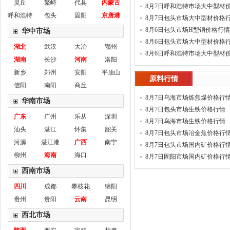
灵丘
繁峙
代县
内蒙古
8月7日呼和浩特市场大中型材
呼和浩特
包头
固阳
京唐港
情
8月7日包头市场大中型材价格
8月6日包头市场H型钢价格行情
华中市场
8月6日包头市场大中型材价格
湖北
武汉
大冶
鄂州
8月6日呼和浩特市场大中型材
湖南
长沙
河南
洛阳
情
新乡
郑州
安阳
平顶山
原料行情
信阳
南阳
商丘
8月7日乌海市场炼焦煤价格行
华南市场
8月7日包头市场生铁价格行情
广东
广州
乐从
深圳
8月7日乌海市场生铁价格行情
汕头
湛江
怀集
韶关
8月7日包头市场冶金焦价格行
河源
湛江港
广西
南宁
8月7日包头市场国内矿价格行
柳州
海南
海口
8月7日固阳市场国内矿价格行
西南市场
四川
成都
攀枝花
绵阳
贵州
贵阳
云南
昆明
西北市场