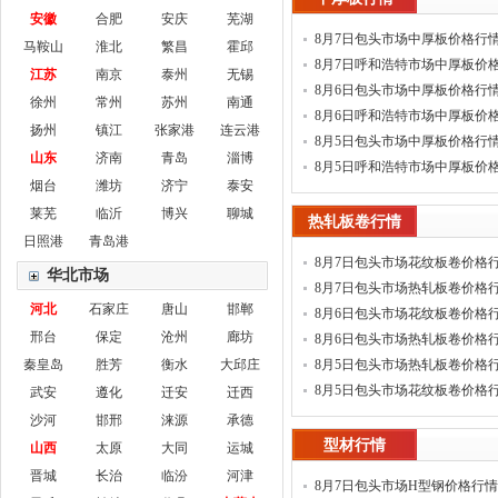
安徽
合肥
安庆
芜湖
8月7日包头市场中厚板价格行
马鞍山
淮北
繁昌
霍邱
8月7日呼和浩特市场中厚板价
江苏
南京
泰州
无锡
8月6日包头市场中厚板价格行
徐州
常州
苏州
南通
8月6日呼和浩特市场中厚板价
扬州
镇江
张家港
连云港
8月5日包头市场中厚板价格行
山东
济南
青岛
淄博
8月5日呼和浩特市场中厚板价
烟台
潍坊
济宁
泰安
莱芜
临沂
博兴
聊城
热轧板卷行情
日照港
青岛港
8月7日包头市场花纹板卷价格
华北市场
8月7日包头市场热轧板卷价格
河北
石家庄
唐山
邯郸
8月6日包头市场花纹板卷价格
邢台
保定
沧州
廊坊
8月6日包头市场热轧板卷价格
秦皇岛
胜芳
衡水
大邱庄
8月5日包头市场热轧板卷价格
8月5日包头市场花纹板卷价格
武安
遵化
迁安
迁西
沙河
邯邢
涞源
承德
型材行情
山西
太原
大同
运城
晋城
长治
临汾
河津
8月7日包头市场H型钢价格行情