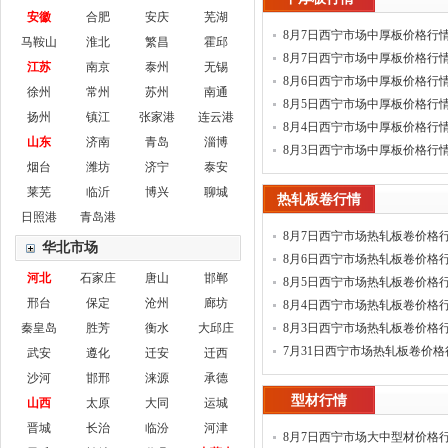
安徽
合肥
安庆
芜湖
8月7日西宁市场中厚板价格行情
马鞍山
淮北
繁昌
霍邱
8月7日西宁市场中厚板价格行
江苏
南京
泰州
无锡
8月6日西宁市场中厚板价格行
徐州
常州
苏州
南通
8月5日西宁市场中厚板价格行
扬州
镇江
张家港
连云港
8月4日西宁市场中厚板价格行
山东
济南
青岛
淄博
8月3日西宁市场中厚板价格行
烟台
潍坊
济宁
泰安
莱芜
临沂
博兴
聊城
热轧板卷行情
日照港
青岛港
8月7日西宁市场热轧板卷价格
华北市场
8月6日西宁市场热轧板卷价格
河北
石家庄
唐山
邯郸
8月5日西宁市场热轧板卷价格
邢台
保定
沧州
廊坊
8月4日西宁市场热轧板卷价格
秦皇岛
胜芳
衡水
大邱庄
8月3日西宁市场热轧板卷价格
7月31日西宁市场热轧板卷价格
武安
遵化
迁安
迁西
沙河
邯邢
涞源
承德
型材行情
山西
太原
大同
运城
晋城
长治
临汾
河津
8月7日西宁市场大中型材价格