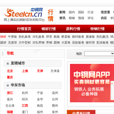
新闻
国内
国际
行业
现货通
资讯
期钢
预报
评论
供应
求
行情首页
钢材行情
原料行情
特钢行情
钢材
中厚板
热轧板卷
冷轧板卷
焊管
船板
桥梁板
镀锌板卷
翼缘板
热轧酸洗
球
建材
无缝管
大中型材
冷轧带钢
带钢
圆钢
大梁卷
花纹板卷
镀锌管
彩涂板卷
螺
导航
地区
直辖城市
北京
上海
天津
天津港
重庆
华东市场
浙江
杭州
宁波
温州
嘉兴
绍兴
金华
台州
北仑港
江西
南昌
赣州
福建
厦门
福州
泉州
中厚板行情