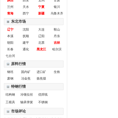
陕西
西安
宝鸡
甘肃
兰州
天水
宁夏
银川
青海
西宁
新疆
乌鲁木齐
东北市场
辽宁
沈阳
大连
鞍山
本溪
抚顺
辽阳
丹东
朝阳
建平
北票
吉林
长春
通化
黑龙江
哈尔滨
七台河
原料行情
钢坯
国内矿
进口矿
生铁
废钢
冶金焦
炼焦煤
特钢行情
结构钢
冷镦拉丝
优焊线
工模具
轴承弹簧
不锈钢
市场评论