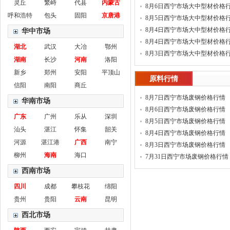
灵丘
繁峙
代县
内蒙古
8月6日西宁市场大中型材价格
呼和浩特
包头
固阳
京唐港
8月5日西宁市场大中型材价格
8月4日西宁市场大中型材价格
华中市场
(新)
8月4日西宁市场大中型材价格
湖北
武汉
大冶
鄂州
8月3日西宁市场大中型材价格
湖南
长沙
河南
洛阳
新乡
郑州
安阳
平顶山
原料行情
信阳
南阳
商丘
8月7日西宁市场废钢价格行情
华南市场
8月6日西宁市场废钢价格行情
广东
广州
乐从
深圳
8月5日西宁市场废钢价格行情
汕头
湛江
怀集
韶关
8月4日西宁市场废钢价格行情
河源
湛江港
广西
南宁
8月3日西宁市场废钢价格行情
柳州
海南
海口
7月31日西宁市场废钢价格行情
西南市场
四川
成都
攀枝花
绵阳
贵州
贵阳
云南
昆明
西北市场