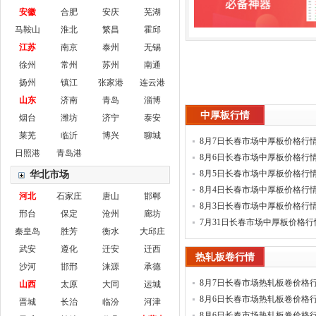
安徽
合肥
安庆
芜湖
马鞍山
淮北
繁昌
霍邱
江苏
南京
泰州
无锡
徐州
常州
苏州
南通
扬州
镇江
张家港
连云港
山东
济南
青岛
淄博
中厚板行情
烟台
潍坊
济宁
泰安
莱芜
临沂
博兴
聊城
8月7日长春市场中厚板价格行
日照港
青岛港
8月6日长春市场中厚板价格行
8月5日长春市场中厚板价格行
华北市场
8月4日长春市场中厚板价格行
河北
石家庄
唐山
邯郸
8月3日长春市场中厚板价格行
邢台
保定
沧州
廊坊
7月31日长春市场中厚板价格行
秦皇岛
胜芳
衡水
大邱庄
武安
遵化
迁安
迁西
热轧板卷行情
沙河
邯邢
涞源
承德
8月7日长春市场热轧板卷价格
山西
太原
大同
运城
8月6日长春市场热轧板卷价格
晋城
长治
临汾
河津
(新)
8月6日长春市场热轧板卷价格