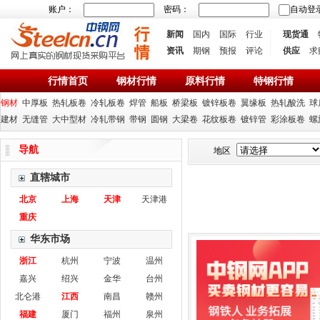
账户：
密码：
自动登
新闻
国内
国际
行业
现货通
资讯
期钢
预报
评论
供应
求
行情首页
钢材行情
原料行情
特钢行情
钢材
中厚板
热轧板卷
冷轧板卷
焊管
船板
桥梁板
镀锌板卷
翼缘板
热轧酸洗
球
建材
无缝管
大中型材
冷轧带钢
带钢
圆钢
大梁卷
花纹板卷
镀锌管
彩涂板卷
螺
导航
地区
直辖城市
北京
上海
天津
天津港
重庆
华东市场
浙江
杭州
宁波
温州
嘉兴
绍兴
金华
台州
北仑港
江西
南昌
赣州
福建
厦门
福州
泉州