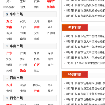
灵丘
繁峙
代县
内蒙古
8月5日长春市场热轧板卷价格
呼和浩特
包头
固阳
京唐港
(新)
8月5日长春市场热轧板卷价格
华中市场
8月4日长春市场热轧板卷价格
湖北
武汉
大冶
鄂州
湖南
长沙
河南
洛阳
型材行情
新乡
郑州
安阳
平顶山
8月7日长春市场大中型材价格
信阳
南阳
商丘
8月6日长春市场大中型材价格
华南市场
8月5日长春市场大中型材价格
8月4日长春市场大中型材价格
广东
广州
乐从
深圳
8月3日长春市场大中型材价格
汕头
湛江
怀集
韶关
7月31日长春市场大中型材价格
河源
湛江港
广西
南宁
柳州
海南
海口
特钢行情
西南市场
8月7日长春市场铬钼钢价格行
四川
成都
攀枝花
绵阳
8月7日长春市场工业普圆价格
贵州
贵阳
云南
昆明
8月6日长春市场工业普圆价格
西北市场
8月6日长春市场铬钼钢价格行
8月5日长春市场铬钼钢价格行