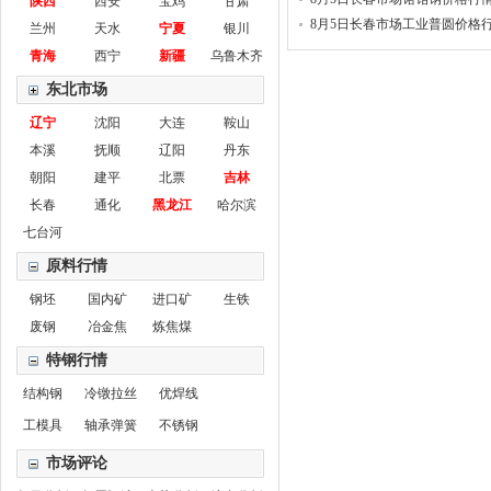
陕西
西安
宝鸡
甘肃
8月5日长春市场工业普圆价格
兰州
天水
宁夏
银川
青海
西宁
新疆
乌鲁木齐
东北市场
辽宁
沈阳
大连
鞍山
本溪
抚顺
辽阳
丹东
朝阳
建平
北票
吉林
长春
通化
黑龙江
哈尔滨
七台河
原料行情
钢坯
国内矿
进口矿
生铁
废钢
冶金焦
炼焦煤
特钢行情
结构钢
冷镦拉丝
优焊线
工模具
轴承弹簧
不锈钢
市场评论