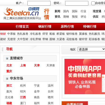
账户：
密码：
自动登
新闻
国内
国际
行业
现货通
资讯
期钢
预报
评论
供应
求
行情首页
钢材行情
原料行情
特钢行情
钢材
中厚板
热轧板卷
冷轧板卷
焊管
船板
桥梁板
镀锌板卷
翼缘板
热轧酸洗
球
建材
无缝管
大中型材
冷轧带钢
带钢
圆钢
大梁卷
花纹板卷
镀锌管
彩涂板卷
螺
导航
地区
直辖城市
北京
上海
天津
天津港
重庆
华东市场
浙江
杭州
宁波
温州
嘉兴
绍兴
金华
台州
北仑港
江西
南昌
赣州
福建
厦门
福州
泉州
中厚板行情