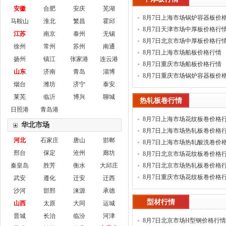
安徽
合肥
安庆
芜湖
8月7日上海市场锅炉容器板价
马鞍山
淮北
繁昌
霍邱
8月7日天津市场中厚板价格行
江苏
南京
泰州
无锡
8月7日北京市场中厚板价格行
徐州
常州
苏州
南通
8月7日上海市场船板价格行情
扬州
镇江
张家港
连云港
8月7日重庆市场船板价格行情
山东
济南
青岛
淄博
8月7日重庆市场锅炉容器板价
烟台
潍坊
济宁
泰安
莱芜
临沂
博兴
聊城
热轧板卷行情
日照港
青岛港
8月7日上海市场花纹板卷价格
华北市场
8月7日上海市场热轧板卷价格
河北
石家庄
唐山
邯郸
8月7日上海市场热轧酸洗卷价
邢台
保定
沧州
廊坊
8月7日北京市场花纹板卷价格
秦皇岛
胜芳
衡水
大邱庄
8月7日北京市场热轧板卷价格
8月7日重庆市场花纹板卷价格
武安
遵化
迁安
迁西
沙河
邯邢
涞源
承德
型材行情
山西
太原
大同
运城
晋城
长治
临汾
河津
8月7日北京市场H型钢价格行情