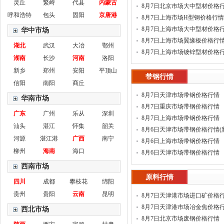
灵丘
繁峙
代县
内蒙古
8月7日北京市场大中型材价格
呼和浩特
包头
固阳
京唐港
8月7日上海市场H型钢价格行情
8月7日上海市场大中型材价格
华中市场
8月7日上海市场翼缘板价格行
湖北
武汉
大冶
鄂州
8月7日上海市场镀锌型材价格
湖南
长沙
河南
洛阳
新乡
郑州
安阳
平顶山
带钢行情
信阳
南阳
商丘
8月7日天津市场带钢价格行情
华南市场
8月7日重庆市场带钢价格行情
广东
广州
乐从
深圳
8月7日上海市场带钢价格行情
汕头
湛江
怀集
韶关
8月6日天津市场带钢价格行情(
河源
湛江港
广西
南宁
8月6日上海市场带钢价格行情
柳州
海南
海口
8月6日天津市场带钢价格行情
西南市场
原料行情
四川
成都
攀枝花
绵阳
贵州
贵阳
云南
昆明
8月7日天津港市场进口矿价格
8月7日天津港市场冶金焦价格
西北市场
8月7日北京市场废钢价格行情