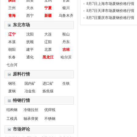
陕西
西安
宝鸡
甘肃
8月7日上海市场废钢价格行情
兰州
天水
宁夏
银川
8月7日天津市场废钢价格行情
青海
西宁
新疆
乌鲁木齐
8月7日重庆市场废钢价格行情
东北市场
辽宁
沈阳
大连
鞍山
本溪
抚顺
辽阳
丹东
朝阳
建平
北票
吉林
长春
通化
黑龙江
哈尔滨
七台河
原料行情
钢坯
国内矿
进口矿
生铁
废钢
冶金焦
炼焦煤
特钢行情
结构钢
冷镦拉丝
优焊线
工模具
轴承弹簧
不锈钢
市场评论