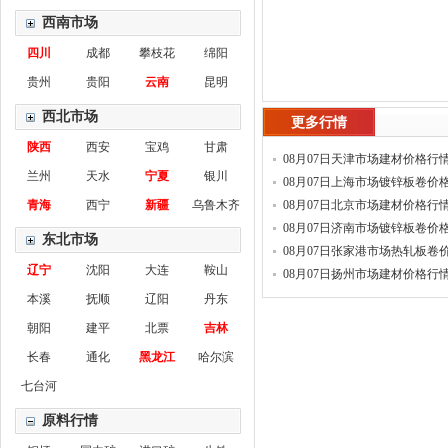
西南市场
四川
成都
攀枝花
绵阳
贵州
贵阳
云南
昆明
西北市场
更多行情
陕西
西安
宝鸡
甘肃
08月07日天津市场建材价格行
兰州
天水
宁夏
银川
08月07日上海市场镀锌板卷价
青海
西宁
新疆
乌鲁木齐
情
08月07日北京市场建材价格行
08月07日济南市场镀锌板卷价
东北市场
情
08月07日张家港市场热轧板卷
辽宁
沈阳
大连
鞍山
行情
08月07日扬州市场建材价格行
本溪
抚顺
辽阳
丹东
朝阳
建平
北票
吉林
长春
通化
黑龙江
哈尔滨
七台河
原料行情