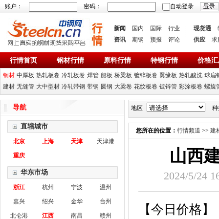
账户：
密码：
自动登录
新闻
国内
国际
行业
现货通
资讯
期钢
预报
评论
供应
求
行情首页
钢材行情
原料行情
特钢行情
价格汇
钢材
中厚板
热轧板卷
冷轧板卷
焊管
船板
桥梁板
镀锌板卷
翼缘板
热轧酸洗
球扁
建材
无缝管
大中型材
冷轧带钢
带钢
圆钢
大梁卷
花纹板卷
镀锌管
彩涂板卷
螺旋
导航
地区
种
直辖城市
您所在的位置：
行情频道
>>
建
北京
上海
天津
天津港
山西建
重庆
华东市场
2024/5/2
浙江
杭州
宁波
温州
嘉兴
绍兴
金华
台州
【今日价格】
北仑港
江西
南昌
赣州