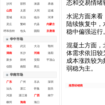
态和交易情绪
沙河
邯邢
涞源
承德
山西
太原
大同
运城
水泥方面来看
晋城
长治
临汾
河津
陆续恢复中，
灵丘
繁峙
代县
内蒙古
稳中偏强运行
呼和浩特
包头
固阳
京唐港
华中市场
混凝土方面，
湖北
武汉
大冶
鄂州
体需求依旧较
湖南
长沙
河南
洛阳
成本涨跌较为
新乡
郑州
安阳
平顶山
信阳
南阳
商丘
弱稳为主。
华南市场
广东
广州
乐从
深圳
推荐经销商
汕头
湛江
怀集
韶关
河源
湛江港
广西
南宁
柳州
海南
海口