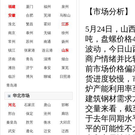
福建
厦门
福州
泉州
【市场分析】
安徽
合肥
芜湖
马鞍山
淮北
繁昌
霍邱
江苏
5月24日，山
南京
泰州
无锡
徐州
吨，盘螺价格4
常州
苏州
南通
扬州
波动，今日山
镇江
张家港
连云港
山东
商户情绪并比
济南
青岛
淄博
烟台
前市场价格偏
潍坊
济宁
泰安
莱芜
临沂
博兴
聊城
日照港
货进度较慢，
青岛港
炉产能利用率
华北市场
建筑钢材需求
河北
石家庄
唐山
邯郸
交量来看，截
邢台
保定
沧州
廊坊
于去年同期水
秦皇岛
胜芳
衡水
大邱庄
平的可能性不
武安
遵化
迁安
迁西